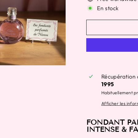
En stock
Récupération 
1995
Habituellement p
Afficher les info
FONDANT PA
INTENSE & F