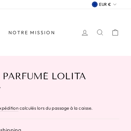
DEVISE
EUR €
SE CONNECTE
RECHER
PAN
NOTRE MISSION
PARFUMÉ LOLITA
A
expédition
calculés lors du passage à la caisse.
 shipping