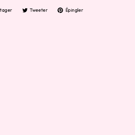
Partager
Tweeter
Épingler
tager
Tweeter
Épingler
sur
sur
sur
Facebook
Twitter
Pinterest