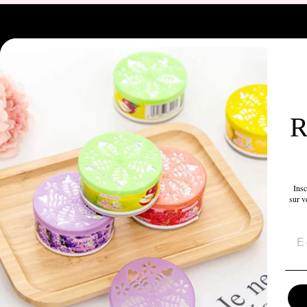
Search
Privacy Policy
Refund Policy
R
Shipping Policy
Terms of Sale
Terms of Service
Insc
NOTRE MISSION
sur v
EM