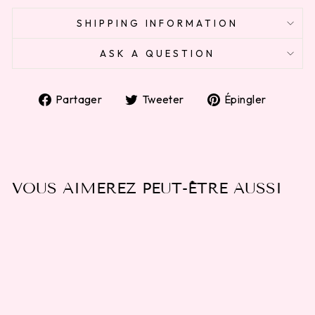
SHIPPING INFORMATION
ASK A QUESTION
Partager
Tweeter
Épingl
Partager
Tweeter
Épingler
sur
sur
sur
Facebook
Twitter
Pinter
VOUS AIMEREZ PEUT-ÊTRE AUSSI