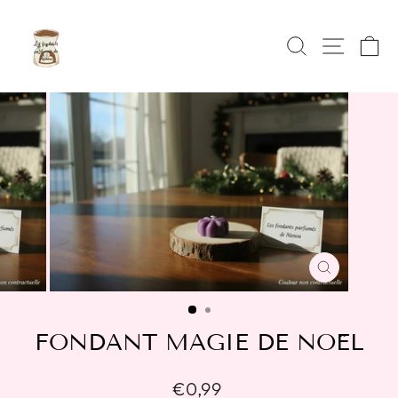
Passer
au
RECHERC
NAVI
P
contenu
FERMER
(ESC)
FONDANT MAGIE DE NOËL
Prix
€0,99